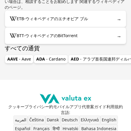
い場合は、相談することをお勧めします 関連するウィキペディア
のページ。
→
ETB-ウィキペディアのエチオピア ブル
→
BTT-ウィキペディアのBitTorrent
すべての通貨
AAVE
- Aave
ADA
- Cardano
AED
- アラブ首長国連邦ディル
クッキー
プライバシー
約
モバイルアプリ
代替案
ガイド
利用規約
言語
:
العربية
Čeština
Dansk
Deutsch
Ελληνικά
English
Español
Français
हिन्दी
Hrvatski
Bahasa Indonesia