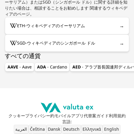
ーサリアム）またはSGD（シンガポール ドル）に関する詳細を知
りたい場合は、相談することをお勧めします 関連するウィキペデ
ィアのページ。
→
ETH-ウィキペディアのイーサリアム
→
SGD-ウィキペディアのシンガポール ドル
すべての通貨
AAVE
- Aave
ADA
- Cardano
AED
- アラブ首長国連邦ディル
クッキー
プライバシー
約
モバイルアプリ
代替案
ガイド
利用規約
言語
:
العربية
Čeština
Dansk
Deutsch
Ελληνικά
English