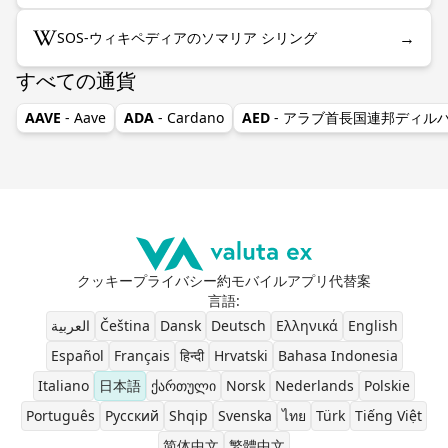
→
SOS-ウィキペディアのソマリア シリング
すべての通貨
AAVE
- Aave
ADA
- Cardano
AED
- アラブ首長国連邦ディル
クッキー
プライバシー
約
モバイルアプリ
代替案
言語
:
العربية
Čeština
Dansk
Deutsch
Ελληνικά
English
Español
Français
हिन्दी
Hrvatski
Bahasa Indonesia
Italiano
日本語
ქართული
Norsk
Nederlands
Polskie
Português
Pусский
Shqip
Svenska
ไทย
Türk
Tiếng Việt
简体中文
繁體中文