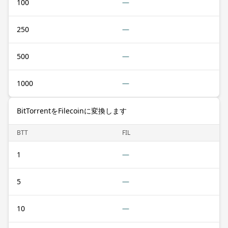
100
—
250
—
500
—
1000
—
BitTorrentをFilecoinに変換します
BTT
FIL
1
—
5
—
10
—