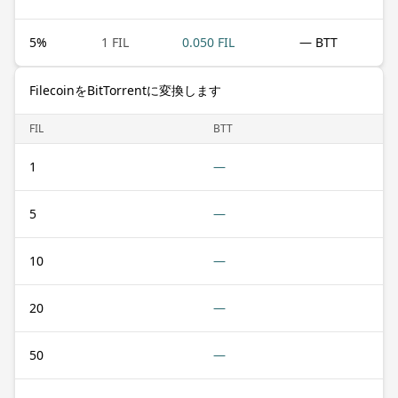
5
%
1 FIL
0.050 FIL
— BTT
FilecoinをBitTorrentに変換します
FIL
BTT
1
—
5
—
10
—
20
—
50
—