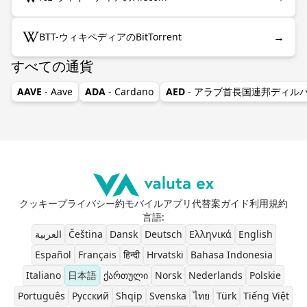
→
BTT-ウィキペディアのBitTorrent
すべての通貨
AAVE
- Aave
ADA
- Cardano
AED
- アラブ首長国連邦ディル
クッキー
プライバシー
約
モバイルアプリ
代替案
ガイド
利用規約
言語
:
العربية
Čeština
Dansk
Deutsch
Ελληνικά
English
Español
Français
हिन्दी
Hrvatski
Bahasa Indonesia
Italiano
日本語
ქართული
Norsk
Nederlands
Polskie
Português
Pусский
Shqip
Svenska
ไทย
Türk
Tiếng Việt