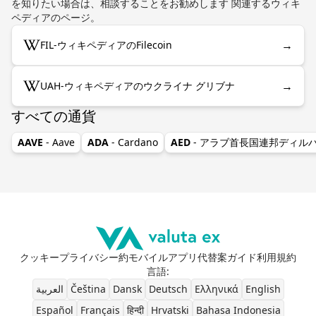
を知りたい場合は、相談することをお勧めします 関連するウィキ
ペディアのページ。
→
FIL-ウィキペディアのFilecoin
→
UAH-ウィキペディアのウクライナ グリブナ
すべての通貨
AAVE
- Aave
ADA
- Cardano
AED
- アラブ首長国連邦ディル
クッキー
プライバシー
約
モバイルアプリ
代替案
ガイド
利用規約
言語
:
العربية
Čeština
Dansk
Deutsch
Ελληνικά
English
Español
Français
हिन्दी
Hrvatski
Bahasa Indonesia