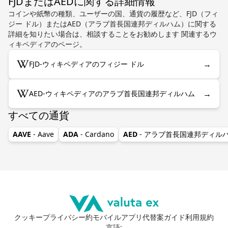
FJDまたはAEDに関する詳細情報
コインや紙幣の種類、ユーザーの国、通貨の履歴など、FJD（フィ
ジー ドル）またはAED（アラブ首長国連邦ディルハム）に関する
詳細を知りたい場合は、相談することをお勧めします 関連するウ
ィキペディアのページ。
→
FJD-ウィキペディアのフィジー ドル
→
AED-ウィキペディアのアラブ首長国連邦ディルハム
すべての通貨
AAVE
- Aave
ADA
- Cardano
AED
- アラブ首長国連邦ディル
クッキー
プライバシー
約
モバイルアプリ
代替案
ガイド
利用規約
言語
: