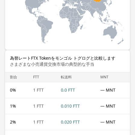
為替レートFTX Tokenをモンゴル トグログと比較します
さまざまな小売通貨交換市場の典型的な手当
割合
FTT
転送料
MNT
0
%
1 FTT
0.0 FTT
— MNT
1
%
1 FTT
0.010 FTT
— MNT
2
%
1 FTT
0.020 FTT
— MNT