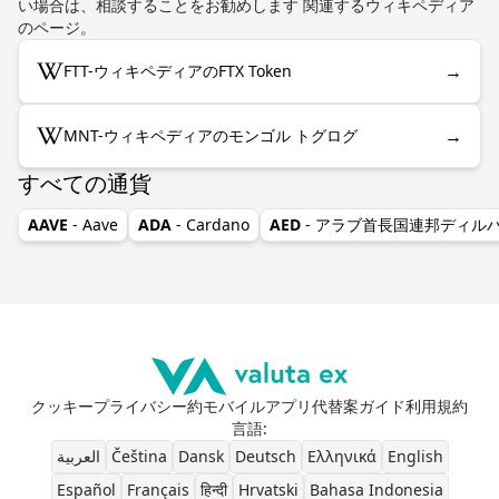
い場合は、相談することをお勧めします 関連するウィキペディア
のページ。
→
FTT-ウィキペディアのFTX Token
→
MNT-ウィキペディアのモンゴル トグログ
すべての通貨
AAVE
- Aave
ADA
- Cardano
AED
- アラブ首長国連邦ディル
クッキー
プライバシー
約
モバイルアプリ
代替案
ガイド
利用規約
言語
:
العربية
Čeština
Dansk
Deutsch
Ελληνικά
English
Español
Français
हिन्दी
Hrvatski
Bahasa Indonesia