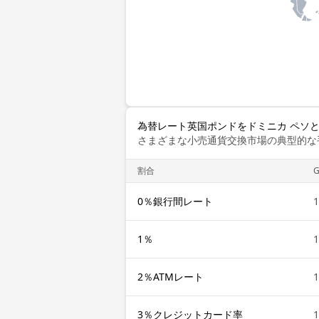
為替レート英国ポンドをドミニカ ペソ
さまざまな小売通貨交換市場の典型的な
割合
G
0％銀行間レート
1
1％
1
2％ATMレート
1
3％クレジットカード率
1