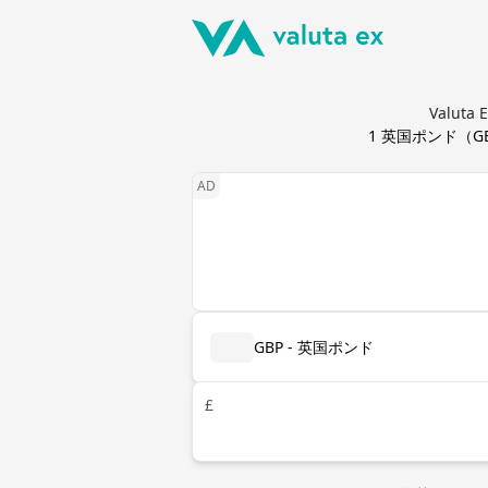
Valu
1
英国ポンド
（
G
GBP - 英国ポンド
£