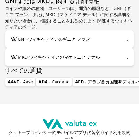
GNFまたはMKDに関する詳細情報
コインや紙幣の種類、ユーザーの国、通貨の履歴など、GNF（ギ
ニア フラン）またはMKD（マケドニア デナル）に関する詳細を
知りたい場合は、相談することをお勧めします 関連するウィキペ
ディアのページ。
→
GNF-ウィキペディアのギニア フラン
→
MKD-ウィキペディアのマケドニア デナル
すべての通貨
AAVE
- Aave
ADA
- Cardano
AED
- アラブ首長国連邦ディル
クッキー
プライバシー
約
モバイルアプリ
代替案
ガイド
利用規約
言語
: