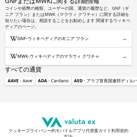
GNFまたはMWKに関する詳細情報
コインや紙幣の種類、ユーザーの国、通貨の履歴など、GNF（ギ
ニア フラン）またはMWK（マラウィ クワチャ）に関する詳細を
知りたい場合は、相談することをお勧めします 関連するウィキペ
ディアのページ。
→
GNF-ウィキペディアのギニア フラン
→
MWK-ウィキペディアのマラウィ クワチャ
すべての通貨
AAVE
- Aave
ADA
- Cardano
AED
- アラブ首長国連邦ディル
クッキー
プライバシー
約
モバイルアプリ
代替案
ガイド
利用規約
言語
: