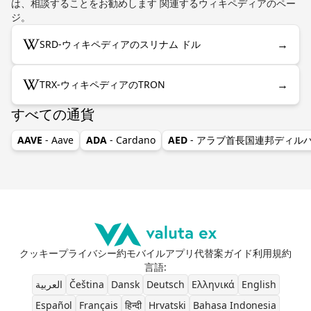
は、相談することをお勧めします 関連するウィキペディアのペー
ジ。
→
SRD-ウィキペディアのスリナム ドル
→
TRX-ウィキペディアのTRON
すべての通貨
AAVE
- Aave
ADA
- Cardano
AED
- アラブ首長国連邦ディル
クッキー
プライバシー
約
モバイルアプリ
代替案
ガイド
利用規約
言語
:
العربية
Čeština
Dansk
Deutsch
Ελληνικά
English
Español
Français
हिन्दी
Hrvatski
Bahasa Indonesia