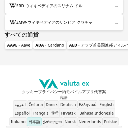
→
SRD-ウィキペディアのスリナム ドル
→
ZMW-ウィキペディアのザンビア クワチャ
すべての通貨
AAVE
- Aave
ADA
- Cardano
AED
- アラブ首長国連邦ディル
クッキー
プライバシー
約
モバイルアプリ
代替案
言語
:
العربية
Čeština
Dansk
Deutsch
Ελληνικά
English
Español
Français
हिन्दी
Hrvatski
Bahasa Indonesia
Italiano
日本語
ქართული
Norsk
Nederlands
Polskie