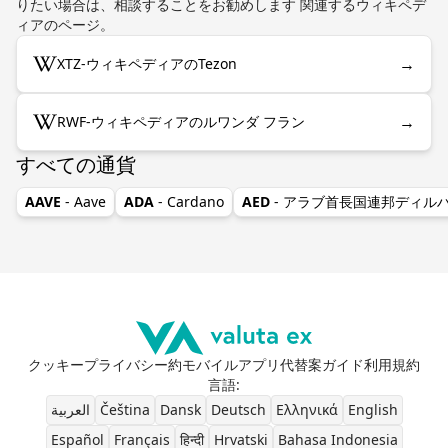
りたい場合は、相談することをお勧めします 関連するウィキペデ
ィアのページ。
→
XTZ-ウィキペディアのTezon
→
RWF-ウィキペディアのルワンダ フラン
すべての通貨
AAVE
- Aave
ADA
- Cardano
AED
- アラブ首長国連邦ディル
クッキー
プライバシー
約
モバイルアプリ
代替案
ガイド
利用規約
言語
:
العربية
Čeština
Dansk
Deutsch
Ελληνικά
English
Español
Français
हिन्दी
Hrvatski
Bahasa Indonesia