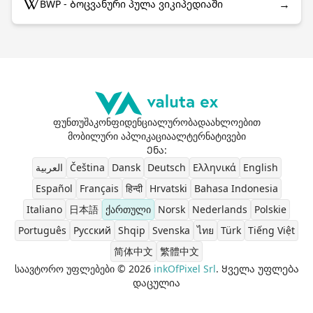
→
BWP - Ბოცვანური პულა ვიკიპედიაში
ფუნთუშა
კონფიდენციალურობა
დაახლოებით
მობილური აპლიკაცია
ალტერნატივები
Ენა
:
العربية
Čeština
Dansk
Deutsch
Ελληνικά
English
Español
Français
हिन्दी
Hrvatski
Bahasa Indonesia
Italiano
日本語
ქართული
Norsk
Nederlands
Polskie
Português
Pусский
Shqip
Svenska
ไทย
Türk
Tiếng Việt
简体中文
繁體中文
საავტორო უფლებები © 2026
inkOfPixel Srl
. Ყველა უფლება
დაცულია