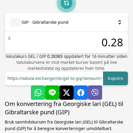
GIP - Gibraltarske pund
£
Valutakurs
GEL
/
GIP
0.28383
oppdatert for
16
minutter siden
Valutakursene er mid-market-kurser basert på live
markedsdata og oppdateres hver time.
https://valuta.exchange/nb/gel-to-gip?amount=1
Kopiere
Om konvertering fra Georgiske lari (GEL) til
Gibraltarske pund (GIP)
Bruk sanntidskursen fra Georgiske lari (GEL) til Gibraltarske
pund (GIP) for å beregne konverteringer umiddelbart.