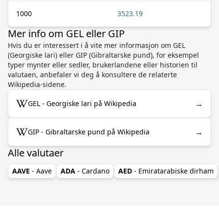
1000
3523.19
Mer info om GEL eller GIP
Hvis du er interessert i å vite mer informasjon om GEL
(Georgiske lari) eller GIP (Gibraltarske pund), for eksempel
typer mynter eller sedler, brukerlandene eller historien til
valutaen, anbefaler vi deg å konsultere de relaterte
Wikipedia-sidene.
→
GEL - Georgiske lari på Wikipedia
→
GIP - Gibraltarske pund på Wikipedia
Alle valutaer
AAVE
- Aave
ADA
- Cardano
AED
- Emiratarabiske dirham