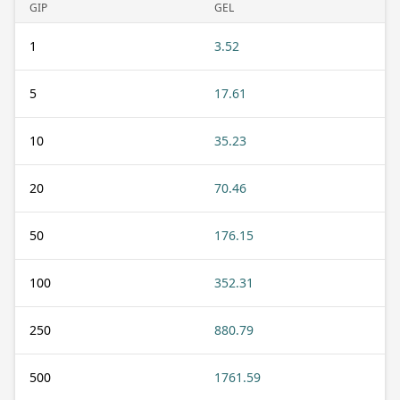
GIP
GEL
1
3.52
5
17.61
10
35.23
20
70.46
50
176.15
100
352.31
250
880.79
500
1761.59