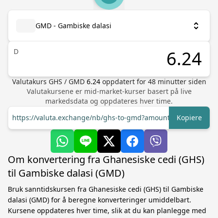
GMD - Gambiske dalasi
D
Valutakurs
GHS
/
GMD
6.24
oppdatert for
48
minutter siden
Valutakursene er mid-market-kurser basert på live
markedsdata og oppdateres hver time.
https://valuta.exchange/nb/ghs-to-gmd?amount=1
Kopiere
Om konvertering fra Ghanesiske cedi (GHS)
til Gambiske dalasi (GMD)
Bruk sanntidskursen fra Ghanesiske cedi (GHS) til Gambiske
dalasi (GMD) for å beregne konverteringer umiddelbart.
Kursene oppdateres hver time, slik at du kan planlegge med