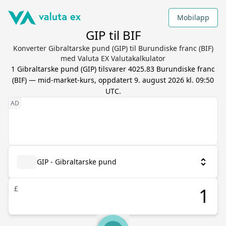
Mobilapp
GIP til BIF
Konverter Gibraltarske pund (GIP) til Burundiske franc (BIF)
med Valuta EX Valutakalkulator
1
Gibraltarske pund
(
GIP
) tilsvarer
4025.83
Burundiske franc
(
BIF
) — mid-market-kurs, oppdatert
9. august 2026 kl. 09:50
UTC
.
GIP - Gibraltarske pund
£