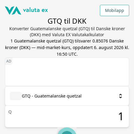
Mobilapp
GTQ til DKK
Konverter Guatemalanske quetzal (GTQ) til Danske kroner
(DKK) med Valuta EX Valutakalkulator
1
Guatemalanske quetzal
(
GTQ
) tilsvarer
0.85076
Danske
kroner
(
DKK
) — mid-market-kurs, oppdatert
6. august 2026 kl.
16:50 UTC
.
GTQ - Guatemalanske quetzal
Q