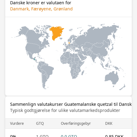
Danske kroner er valutaen for
Danmark, Færøyene, Grønland
Sammenlign valutakurser Guatemalanske quetzal til Danske 
Typisk godtgjørelse for ulike valutamarkedsprodukter
Vurdere
GTQ
Overføringsgebyr
DKK
0
%
1 GTQ
0.0 GTQ
0.85 DKK