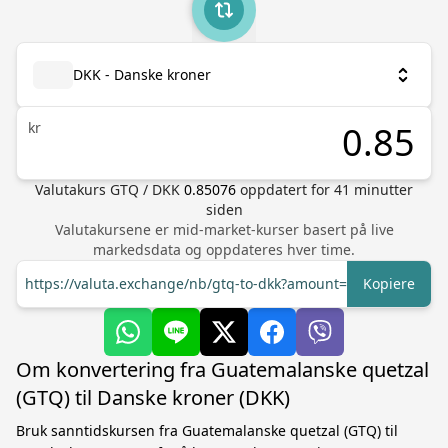
DKK - Danske kroner
kr
Valutakurs
GTQ
/
DKK
0.85076
oppdatert for
41
minutter
siden
Valutakursene er mid-market-kurser basert på live
markedsdata og oppdateres hver time.
https://valuta.exchange/nb/gtq-to-dkk?amount=1
Kopiere
Om konvertering fra Guatemalanske quetzal
(GTQ) til Danske kroner (DKK)
Bruk sanntidskursen fra Guatemalanske quetzal (GTQ) til