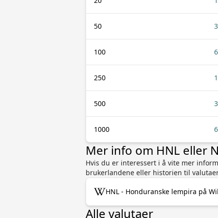
20
1
50
3
100
6
250
1
500
3
1000
6
Mer info om HNL eller 
Hvis du er interessert i å vite mer info
brukerlandene eller historien til valutae
HNL - Honduranske lempira på Wi
Alle valutaer