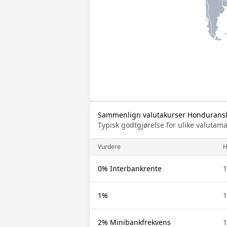
Sammenlign valutakurser Honduranske
Typisk godtgjørelse for ulike valuta
Vurdere
H
0% Interbankrente
1
1%
1
2% Minibankfrekvens
1