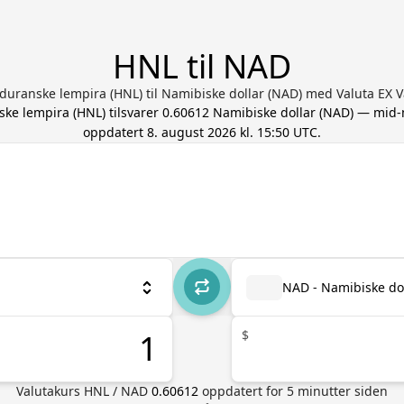
HNL til NAD
uranske lempira (HNL) til Namibiske dollar (NAD) med Valuta EX V
ke lempira
(
HNL
) tilsvarer
0.60612
Namibiske dollar
(
NAD
) — mid-
oppdatert
8. august 2026 kl. 15:50 UTC
.
NAD - Namibiske do
$
Valutakurs
HNL
/
NAD
0.60612
oppdatert for
5
minutter siden