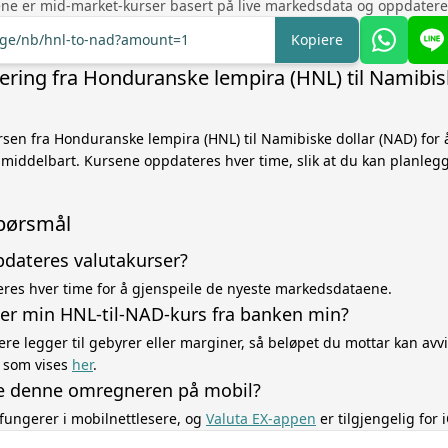
ne er mid-market-kurser basert på live markedsdata og oppdatere
ange/nb/hnl-to-nad?amount=1
Kopiere
ring fra Honduranske lempira (HNL) til Namibis
sen fra Honduranske lempira (HNL) til Namibiske dollar (NAD) for
middelbart. Kursene oppdateres hver time, slik at du kan planleg
spørsmål
pdateres valutakurser?
res hver time for å gjenspeile de nyeste markedsdataene.
ker min HNL-til-NAD-kurs fra banken min?
ere legger til gebyrer eller marginer, så beløpet du mottar kan avvi
 som vises
her
.
e denne omregneren på mobil?
fungerer i mobilnettlesere, og
Valuta EX-appen
er tilgjengelig for