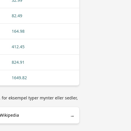
32.99
82.49
164.98
412.45
824.91
1649.82
 for eksempel typer mynter eller sedler,
→
 Wikipedia