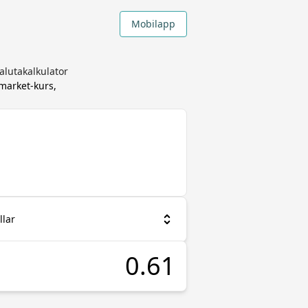
Mobilapp
alutakalkulator
market-kurs,
llar