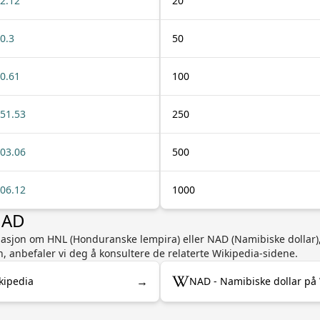
2.12
20
0.3
50
0.61
100
51.53
250
03.06
500
06.12
1000
NAD
rmasjon om HNL (Honduranske lempira) eller NAD (Namibiske dollar),
n, anbefaler vi deg å konsultere de relaterte Wikipedia-sidene.
→
kipedia
NAD - Namibiske dollar på