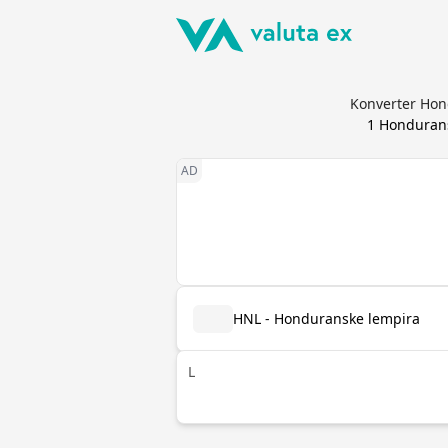
Konverter Hond
1
Hondurans
HNL - Honduranske lempira
L