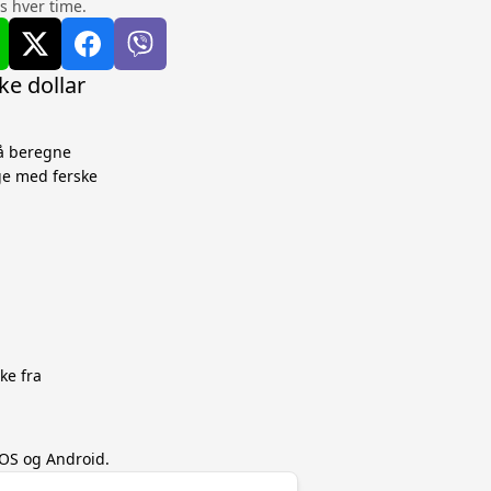
s hver time.
ke dollar
 å beregne
ge med ferske
ke fra
 iOS og Android.