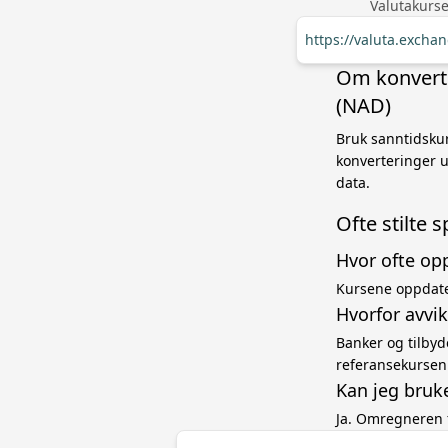
Valutakurse
https://valuta.exch
Om konverte
(NAD)
Bruk sanntidskur
konverteringer u
data.
Ofte stilte 
Hvor ofte op
Kursene oppdate
Hvorfor avvi
Banker og tilbyd
referansekursen
Kan jeg bruk
Ja. Omregneren 