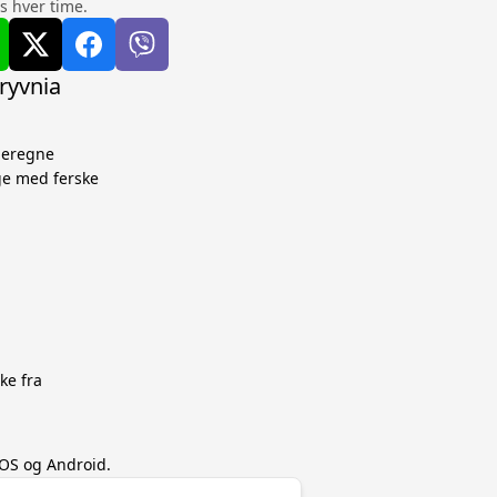
s hver time.
ryvnia
 beregne
ge med ferske
ke fra
 iOS og Android.