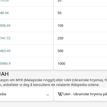
19.33
20
48.34
50
096.69
100
741.72
250
483.45
500
0966.9
1000
UAH
rmasjon om MYR (Malaysiske ringgit) eller UAH (Ukrainske hryvnia), f
n, anbefaler vi deg å konsultere de relaterte Wikipedia-sidene.
→
edia
UAH - Ukrainske hryvnia på