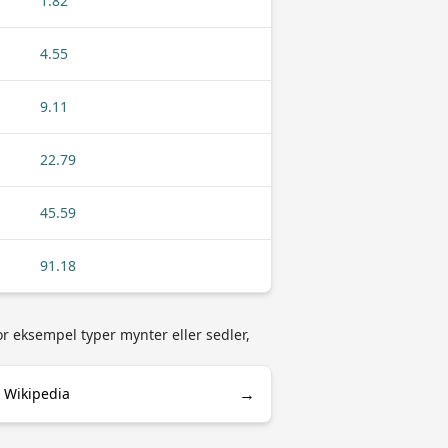
1.82
4.55
9.11
22.79
45.59
91.18
or eksempel typer mynter eller sedler,
→
 Wikipedia