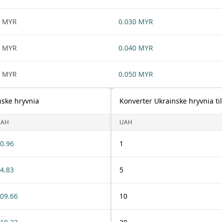
1 MYR
0.030 MYR
1 MYR
0.040 MYR
1 MYR
0.050 MYR
nske hryvnia
Konverter Ukrainske hryvnia ti
UAH
UAH
0.96
1
4.83
5
09.66
10