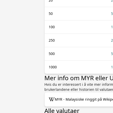
20
2
50
5
100
1
250
2
500
5
1000
1
Mer info om MYR eller 
Hvis du er interessert i å vite mer info
brukerlandene eller historien til valutae
MYR - Malaysiske ringgit på Wikip
Alle valutaer