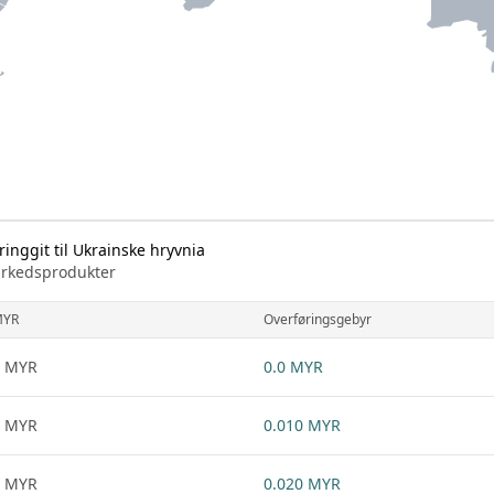
nggit til Ukrainske hryvnia
markedsprodukter
MYR
Overføringsgebyr
1 MYR
0.0 MYR
1 MYR
0.010 MYR
1 MYR
0.020 MYR