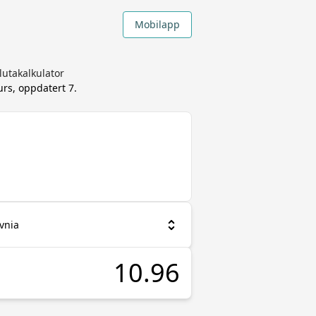
Mobilapp
lutakalkulator
urs, oppdatert
7.
vnia