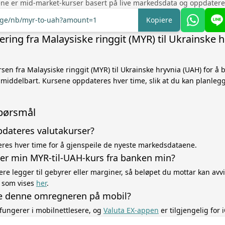
ne er mid-market-kurser basert på live markedsdata og oppdatere
ange/nb/myr-to-uah?amount=1
Kopiere
ing fra Malaysiske ringgit (MYR) til Ukrainske h
sen fra Malaysiske ringgit (MYR) til Ukrainske hryvnia (UAH) for å
middelbart. Kursene oppdateres hver time, slik at du kan planleg
spørsmål
pdateres valutakurser?
res hver time for å gjenspeile de nyeste markedsdataene.
ker min MYR-til-UAH-kurs fra banken min?
ere legger til gebyrer eller marginer, så beløpet du mottar kan avvi
 som vises
her
.
e denne omregneren på mobil?
fungerer i mobilnettlesere, og
Valuta EX-appen
er tilgjengelig for