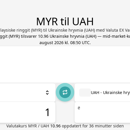
MYR til UAH
aysiske ringgit (MYR) til Ukrainske hryvnia (UAH) med Valuta EX Va
ggit
(
MYR
) tilsvarer
10.96
Ukrainske hryvnia
(
UAH
) — mid-market-k
august 2026 kl. 08:50 UTC
.
UAH - Ukrainske hry
₴
Valutakurs
MYR
/
UAH
10.96
oppdatert for
36
minutter siden