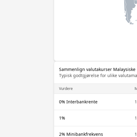
Sammenlign valutakurser Malaysiske ri
Typisk godtgjørelse for ulike valuta
Vurdere
0% Interbankrente
1%
2% Minibankfrekvens