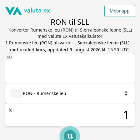
Mobilapp
RON til SLL
Konverter Rumenske leu (RON) til Sierraleonske leone (SLL)
med Valuta EX Valutakalkulator
1
Rumenske leu
(
RON
) tilsvarer
—
Sierraleonske leone
(
SLL
) —
mid-market-kurs, oppdatert
9. august 2026 kl. 15:50 UTC
.
RON - Rumenske leu
lei