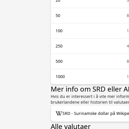
20
3
50
8
100
1
250
4
500
8
1000
1
Mer info om SRD eller 
Hvis du er interessert i å vite mer info
brukerlandene eller historien til valutae
SRD - Surinamske dollar på Wikip
Alle valutaer