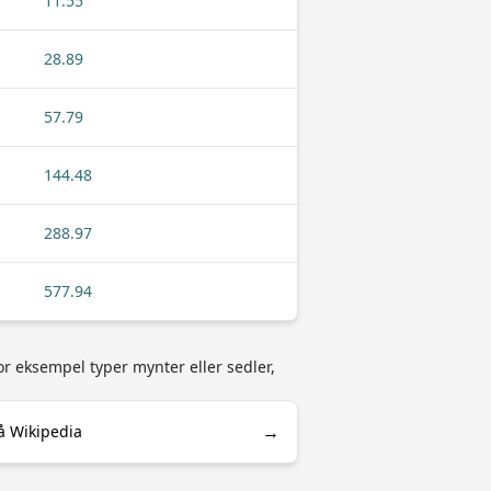
11.55
28.89
57.79
144.48
288.97
577.94
or eksempel typer mynter eller sedler,
→
å Wikipedia