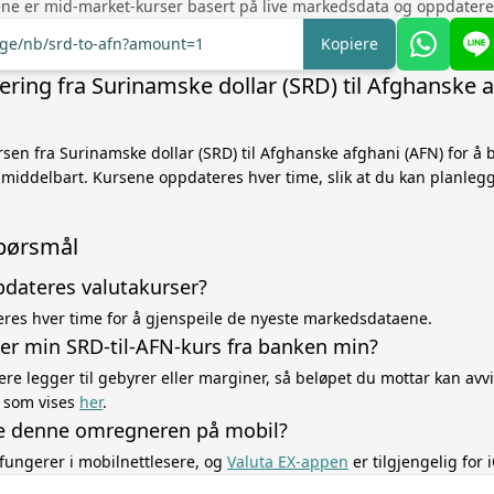
ne er mid-market-kurser basert på live markedsdata og oppdatere
nge/nb/srd-to-afn?amount=1
Kopiere
ring fra Surinamske dollar (SRD) til Afghanske 
sen fra Surinamske dollar (SRD) til Afghanske afghani (AFN) for å
middelbart. Kursene oppdateres hver time, slik at du kan planleg
spørsmål
pdateres valutakurser?
res hver time for å gjenspeile de nyeste markedsdataene.
ker min SRD-til-AFN-kurs fra banken min?
ere legger til gebyrer eller marginer, så beløpet du mottar kan avvi
 som vises
her
.
e denne omregneren på mobil?
fungerer i mobilnettlesere, og
Valuta EX-appen
er tilgjengelig for