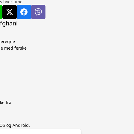
s hver time.
afghani
 beregne
ge med ferske
ke fra
 iOS og Android.