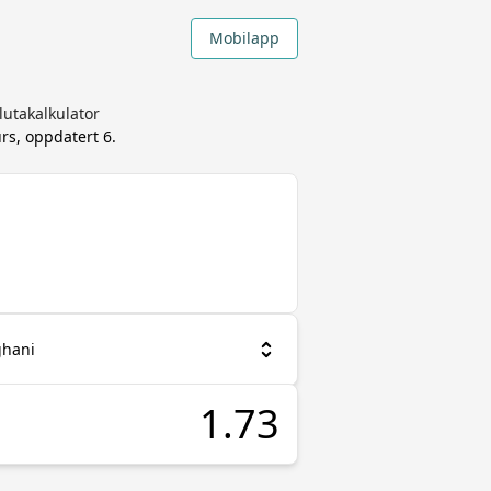
Mobilapp
lutakalkulator
rs, oppdatert
6.
ghani