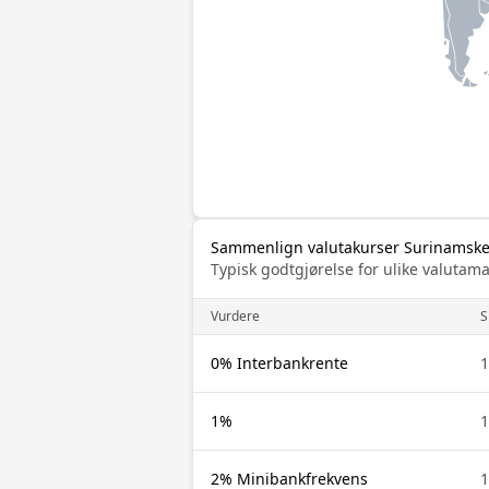
Sammenlign valutakurser Surinamske 
Typisk godtgjørelse for ulike valuta
Vurdere
S
0% Interbankrente
1
1%
1
2% Minibankfrekvens
1