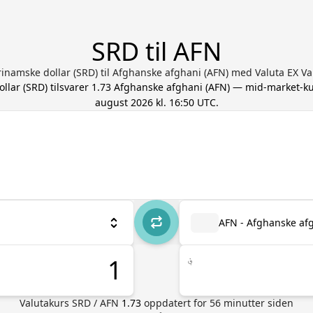
SRD til AFN
inamske dollar (SRD) til Afghanske afghani (AFN) med Valuta EX Va
llar
(
SRD
) tilsvarer
1.73
Afghanske afghani
(
AFN
) — mid-market-ku
august 2026 kl. 16:50 UTC
.
AFN - Afghanske af
؋
Valutakurs
SRD
/
AFN
1.73
oppdatert for
56
minutter siden