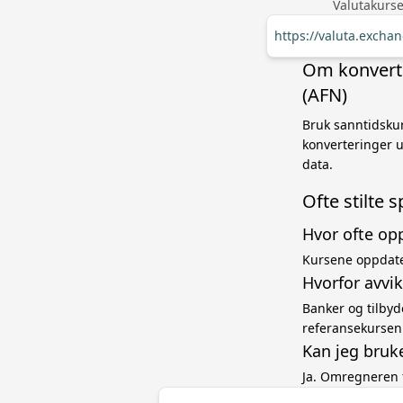
Valutakurse
https://valuta.excha
Om konverte
(AFN)
Bruk sanntidskur
konverteringer u
data.
Ofte stilte 
Hvor ofte op
Kursene oppdate
Hvorfor avvi
Banker og tilbyd
referansekursen
Kan jeg bruk
Ja. Omregneren 