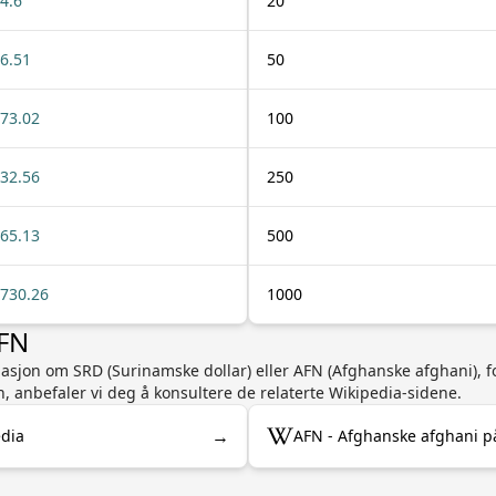
4.6
20
6.51
50
73.02
100
32.56
250
65.13
500
730.26
1000
AFN
rmasjon om SRD (Surinamske dollar) eller AFN (Afghanske afghani), f
n, anbefaler vi deg å konsultere de relaterte Wikipedia-sidene.
→
edia
AFN - Afghanske afghani p