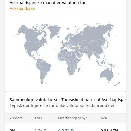
Aserbajdsjanske manat er valutaen for
Aserbajdsjan
Sammenlign valutakurser Tunisiske dinarer til Aserbajdsjans
Typisk godtgjørelse for ulike valutamarkedsprodukter
Vurdere
TND
Overføringsgebyr
AZN
0
%
1 TND
0.0 TND
0.58 AZN