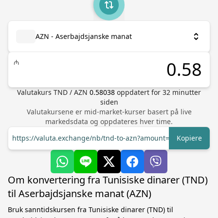
AZN - Aserbajdsjanske manat
₼
Valutakurs
TND
/
AZN
0.58038
oppdatert for
32
minutter
siden
Valutakursene er mid-market-kurser basert på live
markedsdata og oppdateres hver time.
https://valuta.exchange/nb/tnd-to-azn?amount=1
Kopiere
Om konvertering fra Tunisiske dinarer (TND)
til Aserbajdsjanske manat (AZN)
Bruk sanntidskursen fra Tunisiske dinarer (TND) til