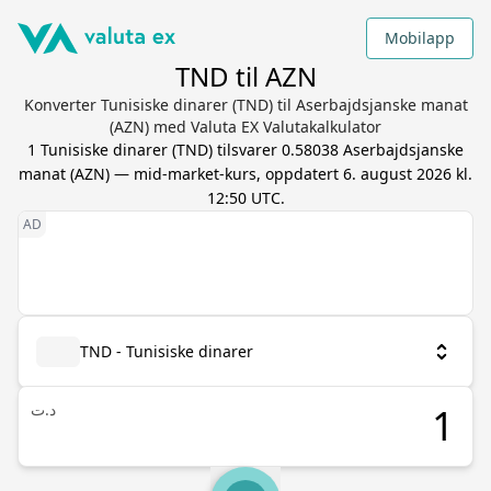
Mobilapp
TND til AZN
Konverter Tunisiske dinarer (TND) til Aserbajdsjanske manat
(AZN) med Valuta EX Valutakalkulator
1
Tunisiske dinarer
(
TND
) tilsvarer
0.58038
Aserbajdsjanske
manat
(
AZN
) — mid-market-kurs, oppdatert
6. august 2026 kl.
12:50 UTC
.
TND - Tunisiske dinarer
د.ت