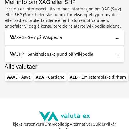
Mer info om XAG eller SHP
Hvis du er interessert i å vite mer informasjon om XAG (Sølv)
eller SHP (Sankthelenske pund), for eksempel typer mynter
eller sedler, brukerlandene eller historien til valutaen,
anbefaler vi deg å konsultere de relaterte Wikipedia-sidene.
→
XAG - Sølv på Wikipedia
→
SHP - Sankthelenske pund på Wikipedia
Alle valutaer
AAVE
- Aave
ADA
- Cardano
AED
- Emiratarabiske dirham
kjeks
Personvern
Om
Mobilapp
Alternativer
Guider
Vilkår