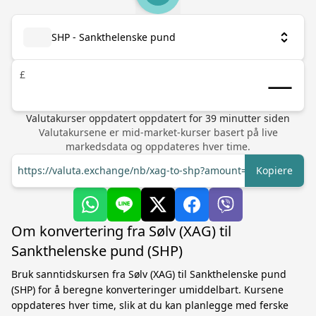
SHP - Sankthelenske pund
£
Valutakurser oppdatert
oppdatert for
39
minutter siden
Valutakursene er mid-market-kurser basert på live
markedsdata og oppdateres hver time.
https://valuta.exchange/nb/xag-to-shp?amount=1
Kopiere
Om konvertering fra Sølv (XAG) til
Sankthelenske pund (SHP)
Bruk sanntidskursen fra Sølv (XAG) til Sankthelenske pund
(SHP) for å beregne konverteringer umiddelbart. Kursene
oppdateres hver time, slik at du kan planlegge med ferske