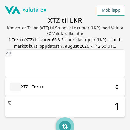
Mobilapp
XTZ til LKR
Konverter Tezon (XTZ) til Srilankiske rupier (LKR) med Valuta
EX Valutakalkulator
1
Tezon
(
XTZ
) tilsvarer
66.3
Srilankiske rupier
(
LKR
) — mid-
market-kurs, oppdatert
7. august 2026 kl. 12:50 UTC
.
XTZ - Tezon
ꜩ