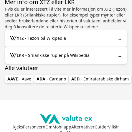
Mer info om XTZ eller LKR
Hvis du er interessert i å vite mer informasjon om XTZ (Tezon)
eller LKR (Srilankiske rupier), for eksempel typer mynter eller
sedler, brukerlandene eller historien til valutaen, anbefaler vi
deg å konsultere de relaterte Wikipedia-sidene.
→
XTZ - Tezon på Wikipedia
→
LKR - Srilankiske rupier på Wikipedia
Alle valutaer
AAVE
- Aave
ADA
- Cardano
AED
- Emiratarabiske dirham
kjeks
Personvern
Om
Mobilapp
Alternativer
Guider
Vilkår