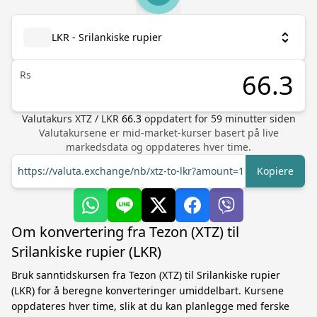
LKR - Srilankiske rupier
Rs
Valutakurs
XTZ
/
LKR
66.3
oppdatert for
59
minutter siden
Valutakursene er mid-market-kurser basert på live
markedsdata og oppdateres hver time.
https://valuta.exchange/nb/xtz-to-lkr?amount=1
Kopiere
Om konvertering fra Tezon (XTZ) til
Srilankiske rupier (LKR)
Bruk sanntidskursen fra Tezon (XTZ) til Srilankiske rupier
(LKR) for å beregne konverteringer umiddelbart. Kursene
oppdateres hver time, slik at du kan planlegge med ferske