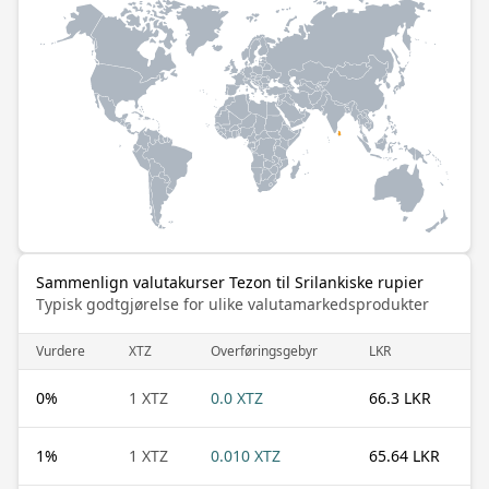
Sammenlign valutakurser Tezon til Srilankiske rupier
Typisk godtgjørelse for ulike valutamarkedsprodukter
Vurdere
XTZ
Overføringsgebyr
LKR
0
%
1 XTZ
0.0 XTZ
66.3 LKR
1
%
1 XTZ
0.010 XTZ
65.64 LKR