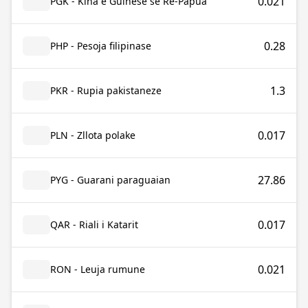
0.021
PGK - Kina e Guinesë së Re-Papua
0.28
PHP - Pesoja filipinase
1.3
PKR - Rupia pakistaneze
0.017
PLN - Zllota polake
27.86
PYG - Guarani paraguaian
0.017
QAR - Riali i Katarit
0.021
RON - Leuja rumune