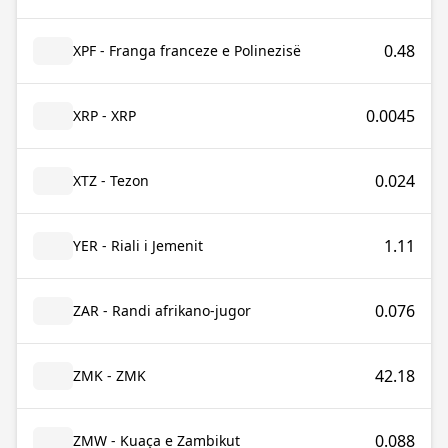
0.48
XPF - Franga franceze e Polinezisë
0.0045
XRP - XRP
0.024
XTZ - Tezon
1.11
YER - Riali i Jemenit
0.076
ZAR - Randi afrikano-jugor
42.18
ZMK - ZMK
0.088
ZMW - Kuaça e Zambikut