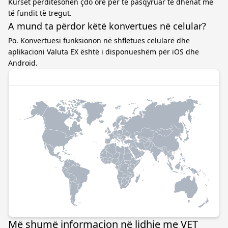
Kurset përditësohen çdo orë për të pasqyruar të dhënat më
të fundit të tregut.
A mund ta përdor këtë konvertues në celular?
Po. Konvertuesi funksionon në shfletues celularë dhe
aplikacioni Valuta EX është i disponueshëm për iOS dhe
Android.
Më shumë informacion në lidhje me VET