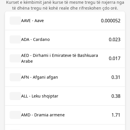
Kurset e këmbimit janë kurse të mesme tregu të nxjerra nga
të dhëna tregu në kohë reale dhe rifreskohen çdo orë.
0.000052
AAVE - Aave
0.023
ADA - Cardano
AED - Dirhami i Emirateve të Bashkuara
0.017
Arabe
0.31
AFN - Afgani afgan
0.38
ALL - Leku shqiptar
1.71
AMD - Dramia armene