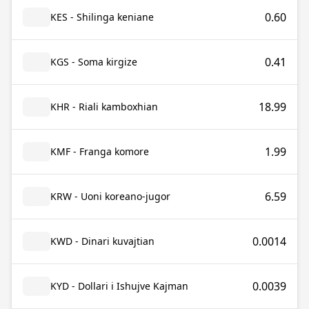
0.60
KES - Shilinga keniane
0.41
KGS - Soma kirgize
18.99
KHR - Riali kamboxhian
1.99
KMF - Franga komore
6.59
KRW - Uoni koreano-jugor
0.0014
KWD - Dinari kuvajtian
0.0039
KYD - Dollari i Ishujve Kajman