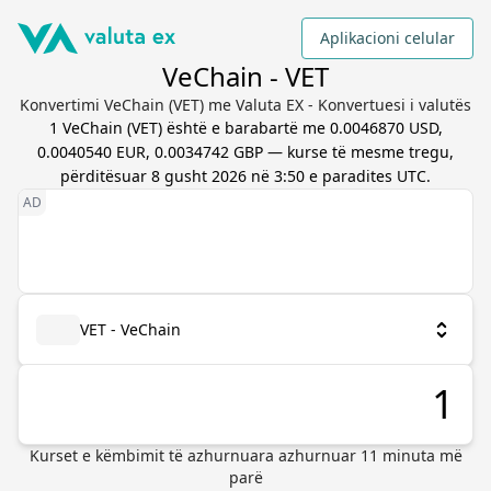
Aplikacioni celular
VeChain - VET
Konvertimi VeChain (VET) me Valuta EX - Konvertuesi i valutës
1
VeChain
(
VET
) është e barabartë me
0.0046870 USD,
0.0040540 EUR, 0.0034742 GBP
— kurse të mesme tregu,
përditësuar
8 gusht 2026 në 3:50 e paradites UTC
.
VET - VeChain
Kurset e këmbimit të azhurnuara
azhurnuar
11
minuta më
parë