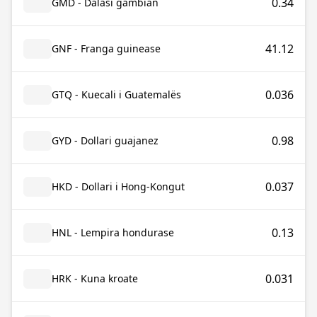
0.34
GMD - Dalasi gambian
41.12
GNF - Franga guinease
0.036
GTQ - Kuecali i Guatemalës
0.98
GYD - Dollari guajanez
0.037
HKD - Dollari i Hong-Kongut
0.13
HNL - Lempira hondurase
0.031
HRK - Kuna kroate