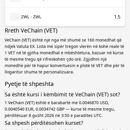
1.5
ZWL - ZWL
Rreth VeChain (VET)
VeChain (VET) është një nga më shumë se 160 monedhat që
ndjek Valuta EX. Lista më sipër tregon vlerën në kohë reale të
1 VET në të gjitha monedhat e mbështetura, bazuar në kurse
të mesme tregu që rifreskohen çdo orë. Zgjidhni një
monedhë për të hapur konvertuesin e plotë të VET dhe për të
llogaritur shuma të personalizuara.
Pyetje të shpeshta
Sa është kursi i këmbimit të VeChain (VET) sot?
1 VeChain (VET) është e barabartë me 0.0046870 USD,
0.0040540 EUR, 0.0034742 GBP — kurse të mesme tregu,
përditësuar 8 gusht 2026 në 3:50 e paradites UTC.
Sa shpesh përditësohen kurset?