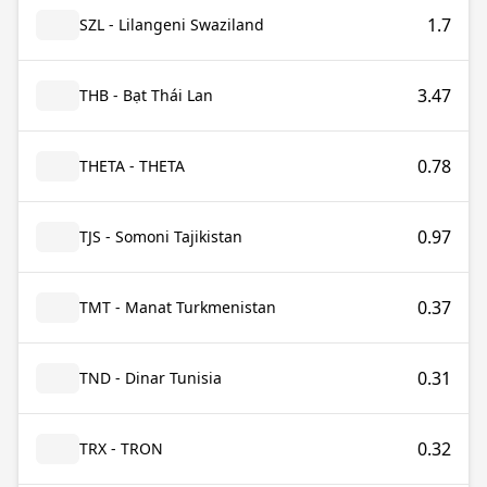
1.7
SZL - Lilangeni Swaziland
3.47
THB - Bạt Thái Lan
0.78
THETA - THETA
0.97
TJS - Somoni Tajikistan
0.37
TMT - Manat Turkmenistan
0.31
TND - Dinar Tunisia
0.32
TRX - TRON