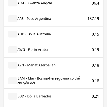
96.4
AOA - Kwanza Angola
157.19
ARS - Peso Argentina
0.15
AUD - Đô la Australia
0.19
AWG - Florin Aruba
0.18
AZN - Manat Azerbaijan
BAM - Mark Bosnia-Herzegovina có thể
0.18
chuyển đổi
0.21
BBD - Đô la Barbados