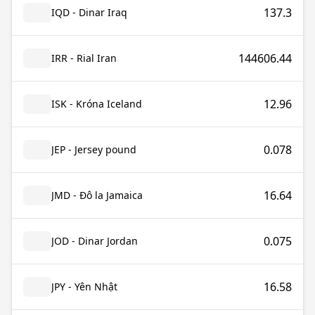
137.3
IQD - Dinar Iraq
144606.44
IRR - Rial Iran
12.96
ISK - Króna Iceland
0.078
JEP - Jersey pound
16.64
JMD - Đô la Jamaica
0.075
JOD - Dinar Jordan
16.58
JPY - Yên Nhật