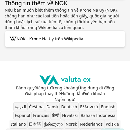
Thông tin thêm về NOK
Nếu bạn muốn biết thêm thông tin về Krone Na Uy (NOK),
chẳng hạn như các loại tiền hoặc tiền giấy, quốc gia người
dùng hoặc lịch sử của tiền tệ, chúng tôi khuyên bạn nên
tham khảo trang Wikipedia có liên quan.
→
NOK - Krone Na Uy trên Wikipedia
Bánh quy
Riêng tư
Trong khoảng
Ứng dụng di động
Giải pháp thay thế
Hướng dẫn
Điều khoản
Ngôn ngữ
:
العربية
Čeština
Dansk
Deutsch
Ελληνικά
English
Español
Français
हिन्दी
Hrvatski
Bahasa Indonesia
Italiano
日本語
ქართული
Norsk
Nederlands
Polskie