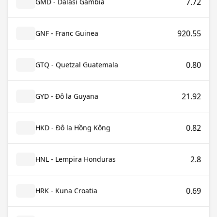
7.72
GMD - Dalasi Gambia
920.55
GNF - Franc Guinea
0.80
GTQ - Quetzal Guatemala
21.92
GYD - Đô la Guyana
0.82
HKD - Đô la Hồng Kông
2.8
HNL - Lempira Honduras
0.69
HRK - Kuna Croatia