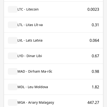
0.0023
LTC - Litecoin
0.31
LTL - Litas Lít-va
0.064
LVL - Lats Latvia
0.67
LYD - Dinar Libi
0.98
MAD - Dirham Ma-rốc
1.82
MDL - Leu Moldova
447.27
MGA - Ariary Malagasy