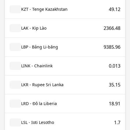
49.12
KZT - Tenge Kazakhstan
2366.48
LAK - Kip Lào
9385.96
LBP - Bảng Li-băng
0.013
LINK - Chainlink
35.15
LKR - Rupee Sri Lanka
18.91
LRD - Đô la Liberia
1.7
LSL - Ioti Lesotho