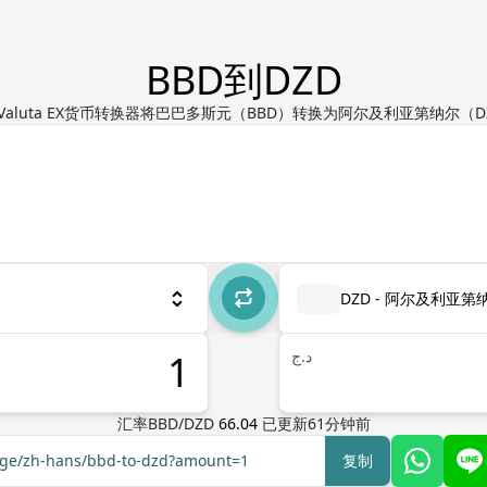
BBD到DZD
Valuta EX货币转换器将巴巴多斯元（BBD）转换为阿尔及利亚第纳尔（D
DZD - 阿尔及利亚第
د.ج
汇率
BBD
/
DZD
66.04
已更新
61
分钟前
ange/zh-hans/bbd-to-dzd?amount=1
复制