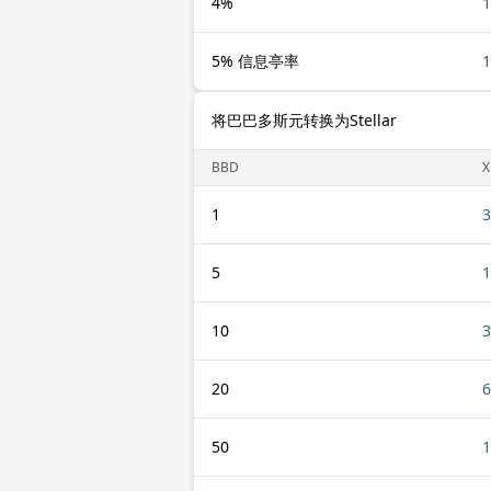
4%
1
5% 信息亭率
1
将巴巴多斯元转换为Stellar
BBD
X
1
3
5
1
10
3
20
6
50
1