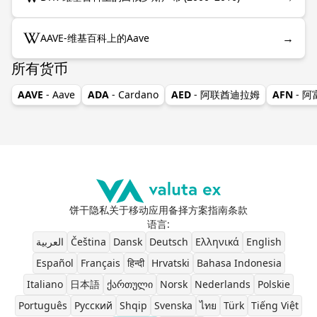
→
AAVE-维基百科上的Aave
所有货币
AAVE
- Aave
ADA
- Cardano
AED
- 阿联酋迪拉姆
AFN
- 
饼干
隐私
关于
移动应用
备择方案
指南
条款
语言
:
العربية
Čeština
Dansk
Deutsch
Ελληνικά
English
Español
Français
हिन्दी
Hrvatski
Bahasa Indonesia
Italiano
日本語
ქართული
Norsk
Nederlands
Polskie
Português
Pусский
Shqip
Svenska
ไทย
Türk
Tiếng Việt