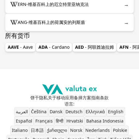
→
ERN-维基百科上的厄立特里亚纳克法
→
ANG-维基百科上的荷属安的列斯盾
所有货币
AAVE
- Aave
ADA
- Cardano
AED
- 阿联酋迪拉姆
AFN
- 
饼干
隐私
关于
移动应用
备择方案
指南
条款
语言
:
العربية
Čeština
Dansk
Deutsch
Ελληνικά
English
Español
Français
हिन्दी
Hrvatski
Bahasa Indonesia
Italiano
日本語
ქართული
Norsk
Nederlands
Polskie