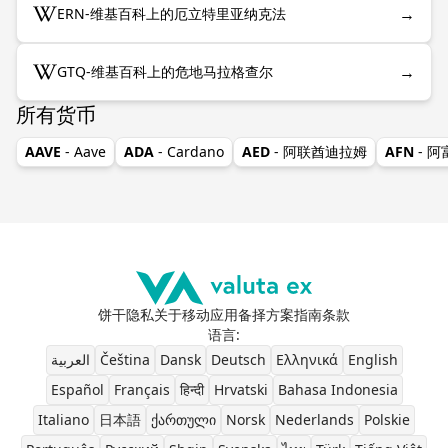
→
ERN-维基百科上的厄立特里亚纳克法
→
GTQ-维基百科上的危地马拉格查尔
所有货币
AAVE
- Aave
ADA
- Cardano
AED
- 阿联酋迪拉姆
AFN
- 
饼干
隐私
关于
移动应用
备择方案
指南
条款
语言
:
العربية
Čeština
Dansk
Deutsch
Ελληνικά
English
Español
Français
हिन्दी
Hrvatski
Bahasa Indonesia
Italiano
日本語
ქართული
Norsk
Nederlands
Polskie