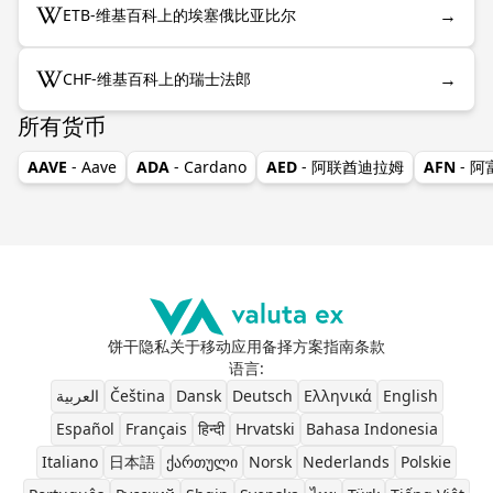
→
ETB-维基百科上的埃塞俄比亚比尔
→
CHF-维基百科上的瑞士法郎
所有货币
AAVE
- Aave
ADA
- Cardano
AED
- 阿联酋迪拉姆
AFN
- 
饼干
隐私
关于
移动应用
备择方案
指南
条款
语言
:
العربية
Čeština
Dansk
Deutsch
Ελληνικά
English
Español
Français
हिन्दी
Hrvatski
Bahasa Indonesia
Italiano
日本語
ქართული
Norsk
Nederlands
Polskie