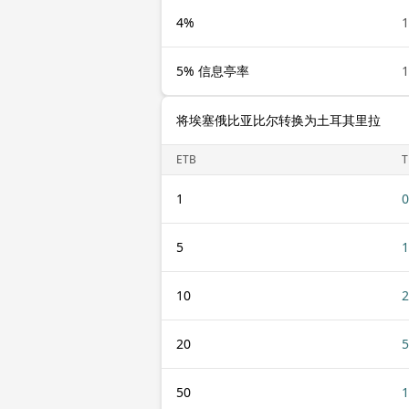
4%
1
5% 信息亭率
1
将埃塞俄比亚比尔转换为土耳其里拉
ETB
T
1
0
5
1
10
2
20
5
50
1