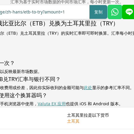
汇率为基于实时市场数据的中间市场汇率，每小时更新一次。
nge/zh-hans/etb-to-try?amount=1
复制
比亚比尔（ETB）兑换为土耳其里拉（TRY）
尔（ETB）兑土耳其里拉（TRY）的实时汇率即可即时换算。汇率每小时
一次？
以反映最新市场数据。
B兑TRY汇率与银行不同？
收费用或价差，因此你实际收到的金额可能与
此处
显示的参考汇率不同。
使用这个换算器吗？
手机浏览器中使用，
Valuta EX 应用
也提供 iOS 和 Android 版本。
土耳其里拉是以下货币
土耳其