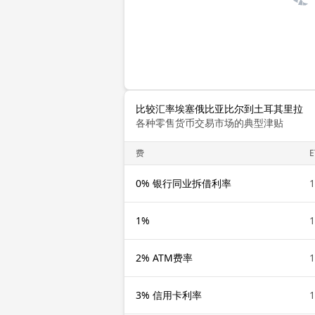
比较汇率埃塞俄比亚比尔到土耳其里拉
各种零售货币交易市场的典型津贴
费
E
0% 银行同业拆借利率
1
1%
1
2% ATM费率
1
3% 信用卡利率
1