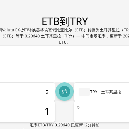
ETB到TRY
用Valuta EX货币转换器将埃塞俄比亚比尔（ETB）转换为土耳其里拉（TR
尔
（
ETB
）等于
0.29640
土耳其里拉
（
TRY
）— 中间市场汇率，更新于
20
UTC
。
TRY - 土耳其里拉
₺
汇率
ETB
/
TRY
0.29640
已更新
12
分钟前