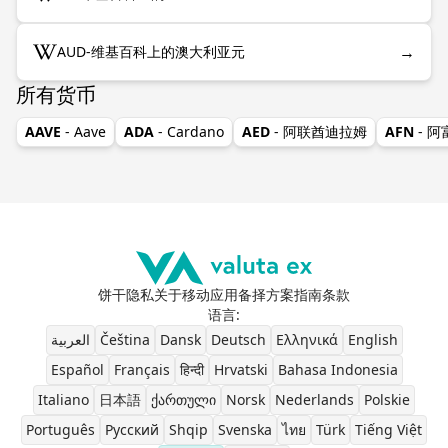
→
AUD-维基百科上的澳大利亚元
所有货币
AAVE
- Aave
ADA
- Cardano
AED
- 阿联酋迪拉姆
AFN
- 
饼干
隐私
关于
移动应用
备择方案
指南
条款
语言
:
العربية
Čeština
Dansk
Deutsch
Ελληνικά
English
Español
Français
हिन्दी
Hrvatski
Bahasa Indonesia
Italiano
日本語
ქართული
Norsk
Nederlands
Polskie
Português
Pусский
Shqip
Svenska
ไทย
Türk
Tiếng Việt