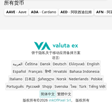
所有货币
AAVE
- Aave
ADA
- Cardano
AED
- 阿联酋迪拉姆
AFN
- 
饼干
隐私
关于
移动应用
备择方案
语言
:
العربية
Čeština
Dansk
Deutsch
Ελληνικά
English
Español
Français
हिन्दी
Hrvatski
Bahasa Indonesia
Italiano
日本語
ქართული
Norsk
Nederlands
Polskie
Português
Pусский
Shqip
Svenska
ไทย
Türk
Tiếng Việt
简体中文
繁體中文
版权所有©2026
inkOfPixel Srl
。 版权所有