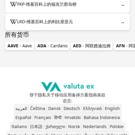
→
FKP-维基百科上的福克兰群岛镑
→
LRD-维基百科上的利比里亚元
所有货币
AAVE
- Aave
ADA
- Cardano
AED
- 阿联酋迪拉姆
AFN
- 
饼干
隐私
关于
移动应用
备择方案
指南
条款
语言
:
العربية
Čeština
Dansk
Deutsch
Ελληνικά
English
Español
Français
हिन्दी
Hrvatski
Bahasa Indonesia
Italiano
日本語
ქართული
Norsk
Nederlands
Polskie