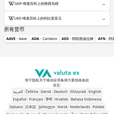
→
GGP-维基百科上的根西岛磅
→
LRD-维基百科上的利比里亚元
所有货币
AAVE
- Aave
ADA
- Cardano
AED
- 阿联酋迪拉姆
AFN
- 
饼干
隐私
关于
移动应用
备择方案
指南
条款
语言
:
العربية
Čeština
Dansk
Deutsch
Ελληνικά
English
Español
Français
हिन्दी
Hrvatski
Bahasa Indonesia
Italiano
日本語
ქართული
Norsk
Nederlands
Polskie