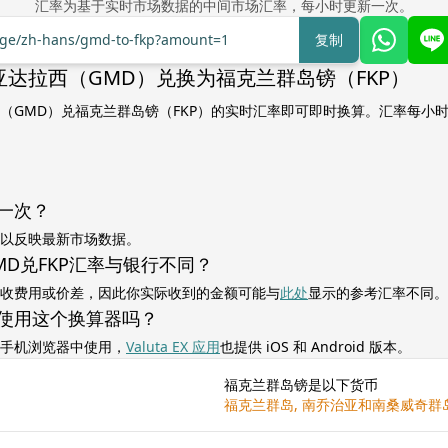
汇率为基于实时市场数据的中间市场汇率，每小时更新一次。
ange/zh-hans/gmd-to-fkp?amount=1
复制
达拉西（GMD）兑换为福克兰群岛镑（FKP）
（GMD）兑福克兰群岛镑（FKP）的实时汇率即可即时换算。汇率每小
一次？
以反映最新市场数据。
MD兑FKP汇率与银行不同？
收费用或价差，因此你实际收到的金额可能与
此处
显示的参考汇率不同。
使用这个换算器吗？
手机浏览器中使用，
Valuta EX 应用
也提供 iOS 和 Android 版本。
福克兰群岛镑是以下货币
福克兰群岛, 南乔治亚和南桑威奇群