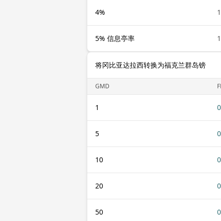
4%
5% 信息亭率
将冈比亚达拉西转换为福克兰群岛镑
GMD
F
1
0
5
0
10
0
20
0
50
0