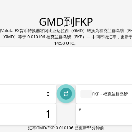
GMD到FKP
Valuta EX货币转换器将冈比亚达拉西（GMD）转换为福克兰群岛镑（F
（
GMD
）等于
0.010106
福克兰群岛镑
（
FKP
）— 中间市场汇率，更新
14:50 UTC
。
FKP - 福克兰群岛镑
£
汇率
GMD
/
FKP
0.010106
已更新
55
分钟前