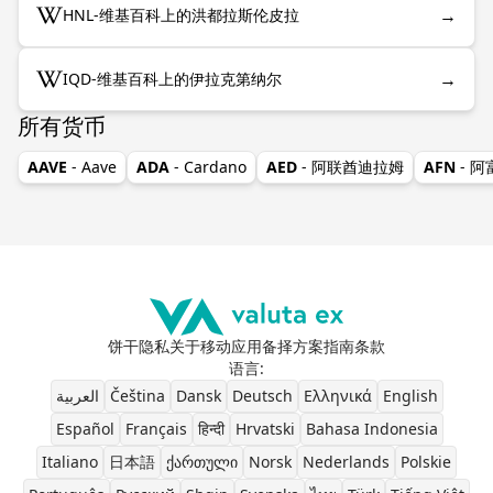
→
HNL-维基百科上的洪都拉斯伦皮拉
→
IQD-维基百科上的伊拉克第纳尔
所有货币
AAVE
- Aave
ADA
- Cardano
AED
- 阿联酋迪拉姆
AFN
- 
饼干
隐私
关于
移动应用
备择方案
指南
条款
语言
:
العربية
Čeština
Dansk
Deutsch
Ελληνικά
English
Español
Français
हिन्दी
Hrvatski
Bahasa Indonesia
Italiano
日本語
ქართული
Norsk
Nederlands
Polskie