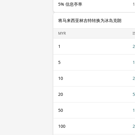
5% 信息亭率
将马来西亚林吉特转换为冰岛克朗
MYR
I
1
2
5
1
10
2
20
5
50
1
100
2