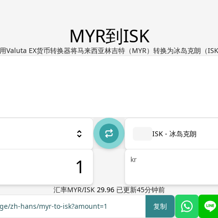
MYR到ISK
用Valuta EX货币转换器将马来西亚林吉特（MYR）转换为冰岛克朗（IS
ISK - 冰岛克朗
kr
汇率
MYR
/
ISK
29.96
已更新
45
分钟前
nge/zh-hans/myr-to-isk?amount=1
复制