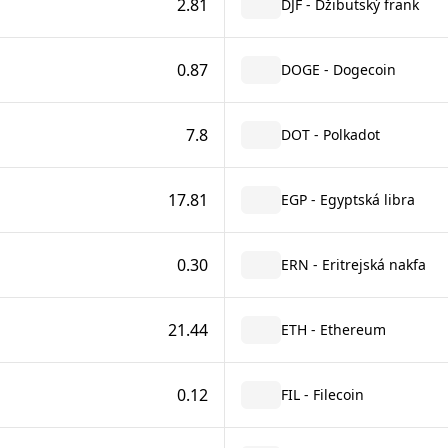
2.81
DJF - Džibutský frank
0.87
DOGE - Dogecoin
7.8
DOT - Polkadot
17.81
EGP - Egyptská libra
0.30
ERN - Eritrejská nakfa
21.44
ETH - Ethereum
0.12
FIL - Filecoin