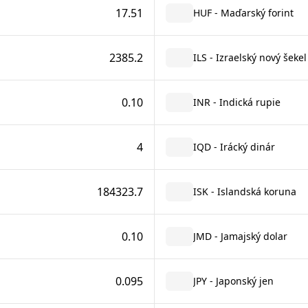
17.51
HUF - Maďarský forint
2385.2
ILS - Izraelský nový šekel
0.10
INR - Indická rupie
4
IQD - Irácký dinár
184323.7
ISK - Islandská koruna
0.10
JMD - Jamajský dolar
0.095
JPY - Japonský jen