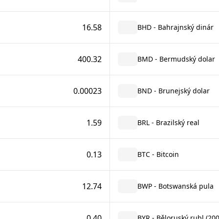
16.58
BHD - Bahrajnský dinár
400.32
BMD - Bermudský dolar
0.00023
BND - Brunejský dolar
1.59
BRL - Brazilský real
0.13
BTC - Bitcoin
12.74
BWP - Botswanská pula
0.40
BYR - Běloruský rubl (20