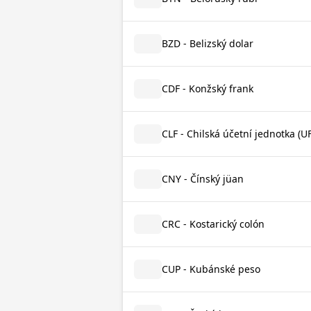
BZD - Belizský dolar
CDF - Konžský frank
CLF - Chilská účetní jednotka (UF
CNY - Čínský jüan
CRC - Kostarický colón
CUP - Kubánské peso