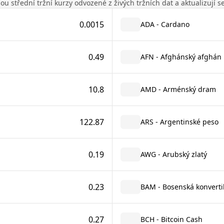
u střední tržní kurzy odvozené z živých tržních dat a aktualizují 
0.0015
ADA - Cardano
0.49
AFN - Afghánský afghán
10.8
AMD - Arménský dram
122.87
ARS - Argentinské peso
0.19
AWG - Arubský zlatý
0.23
BAM - Bosenská konverti
0.27
BCH - Bitcoin Cash