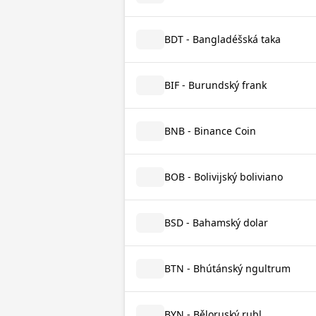
BDT - Bangladéšská taka
BIF - Burundský frank
BNB - Binance Coin
BOB - Bolivijský boliviano
BSD - Bahamský dolar
BTN - Bhútánský ngultrum
BYN - Běloruský rubl