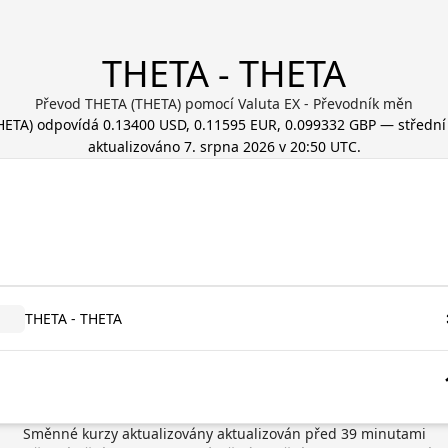
THETA - THETA
Převod THETA (THETA) pomocí Valuta EX - Převodník měn
HETA
) odpovídá
0.13400 USD, 0.11595 EUR, 0.099332 GBP
— střední 
aktualizováno
7. srpna 2026 v 20:50 UTC
.
THETA - THETA
Směnné kurzy aktualizovány
aktualizován před
39
minutami