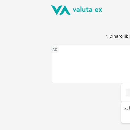
1
Dinaro lib
ل.د