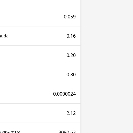
0.059
n
0.16
muda
0.20
0.80
0.0000024
2.12
3090.63
2000–2016)