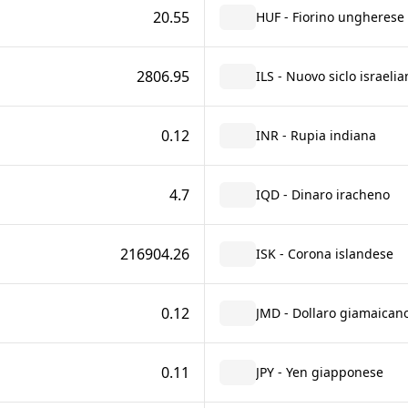
20.55
HUF - Fiorino ungherese
2806.95
ILS - Nuovo siclo israelia
0.12
INR - Rupia indiana
4.7
IQD - Dinaro iracheno
216904.26
ISK - Corona islandese
0.12
JMD - Dollaro giamaican
0.11
JPY - Yen giapponese