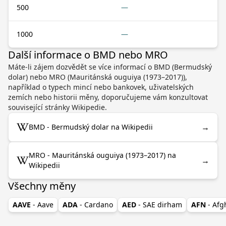
500
—
1000
—
Další informace o BMD nebo MRO
Máte-li zájem dozvědět se více informací o BMD (Bermudský
dolar) nebo MRO (Mauritánská ouguiya (1973–2017)),
například o typech mincí nebo bankovek, uživatelských
zemích nebo historii měny, doporučujeme vám konzultovat
související stránky Wikipedie.
→
BMD - Bermudský dolar na Wikipedii
MRO - Mauritánská ouguiya (1973–2017) na
→
Wikipedii
Všechny měny
AAVE
- Aave
ADA
- Cardano
AED
- SAE dirham
AFN
- Af