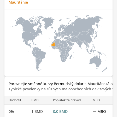
Mauritánie
Porovnejte směnné kurzy Bermudský dolar s Mauritánská oug
Typické povolenky na různých maloobchodních devizových trz
Hodnotit
BMD
Poplatek za převod
MRO
0
%
1 BMD
0.0 BMD
— MRO