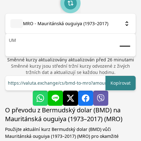
MRO - Mauritánská ouguiya (1973–2017)
UM
Směnné kurzy aktualizovány
aktualizován před
26
minutami
Směnné kurzy jsou střední tržní kurzy odvozené z živých
tržních dat a aktualizují se každou hodinu.
https://valuta.exchange/cs/bmd-to-mro?amount=1
Kopírovat
O převodu z Bermudský dolar (BMD) na
Mauritánská ouguiya (1973–2017) (MRO)
Použijte aktuální kurz Bermudský dolar (BMD) vůči
Mauritánská ouguiya (1973–2017) (MRO) pro okamžité