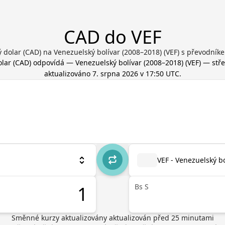
CAD do VEF
 dolar (CAD) na Venezuelský bolívar (2008–2018) (VEF) s převodník
lar
(
CAD
) odpovídá
—
Venezuelský bolívar (2008–2018)
(
VEF
) — stře
aktualizováno
7. srpna 2026 v 17:50 UTC
.
VEF - Venezuelský b
Bs S
Směnné kurzy aktualizovány
aktualizován před
25
minutami