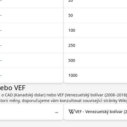
—
20
—
50
—
100
—
250
—
500
—
1000
nebo VEF
í o CAD (Kanadský dolar) nebo VEF (Venezuelský bolívar (2008–2018)
torii měny, doporučujeme vám konzultovat související stránky Wiki
→
VEF - Venezuelský bolívar (