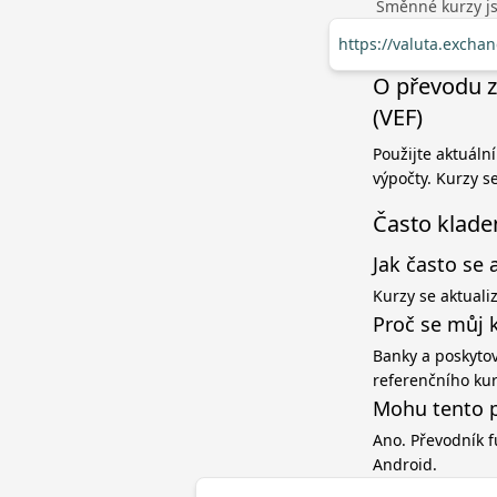
Směnné kurzy jso
https://valuta.excha
O převodu z
(VEF)
Použijte aktuáln
výpočty. Kurzy s
Často klade
Jak často se 
Kurzy se aktuali
Proč se můj 
Banky a poskytov
referenčního ku
Mohu tento p
Ano. Převodník f
Android.