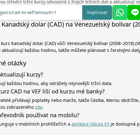
u střední tržní kurzy odvozené z živých tržních dat a aktualizují 
nge/cs/cad-to-vef?amount=1
Kopírovat
 Kanadský dolar (CAD) na Venezuelský bolívar (
í kurz Kanadský dolar (CAD) vůči Venezuelský bolívar (2008–2018) (V
e aktualizují každou hodinu, takže můžete plánovat s čerstvými daty
né otázky
aktualizují kurzy?
zují každou hodinu, aby odrážely nejnovější tržní data.
kurz CAD na VEF liší od kurzu mé banky?
atelé přidávají poplatky nebo marže, takže částka, kterou obdržíte,
rzu zobrazeného
zde
.
řevodník používat na mobilu?
unguje v mobilních prohlížečích a
aplikace Valuta EX
je dostupná p