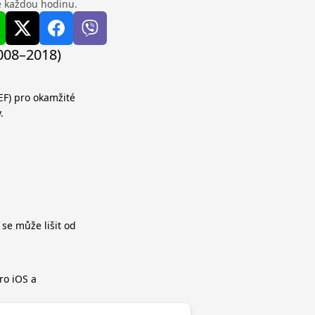
se každou hodinu.
2008–2018)
EF) pro okamžité
.
 se může lišit od
ro iOS a