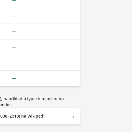
—
—
—
—
—
—
), například o typech mincí nebo
pedie.
→
2008–2018) na Wikipedii