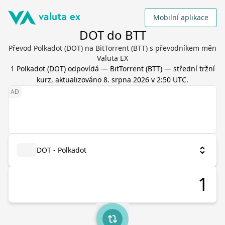
Mobilní aplikace
DOT do BTT
Převod Polkadot (DOT) na BitTorrent (BTT) s převodníkem měn
Valuta EX
1
Polkadot
(
DOT
) odpovídá
—
BitTorrent
(
BTT
) — střední tržní
kurz, aktualizováno
8. srpna 2026 v 2:50 UTC
.
DOT - Polkadot