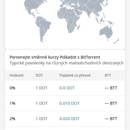
Porovnejte směnné kurzy Polkadot s BitTorrent
Typické povolenky na různých maloobchodních devizových trz
Hodnotit
DOT
Poplatek za převod
BTT
0
%
1 DOT
0.0 DOT
— BTT
1
%
1 DOT
0.010 DOT
— BTT
2
%
1 DOT
0.020 DOT
— BTT