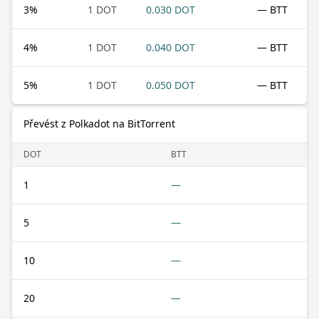
3
%
1 DOT
0.030 DOT
— BTT
4
%
1 DOT
0.040 DOT
— BTT
5
%
1 DOT
0.050 DOT
— BTT
Převést z Polkadot na BitTorrent
DOT
BTT
1
—
5
—
10
—
20
—