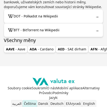
bankovek, uživatelských zemích nebo historii měny,
doporučujeme vám konzultovat související stránky Wikipedie.
→
DOT - Polkadot na Wikipedii
→
BTT - BitTorrent na Wikipedii
Všechny měny
AAVE
- Aave
ADA
- Cardano
AED
- SAE dirham
AFN
- Af
Soubory cookie
Soukromí
O nás
Mobilní aplikace
Alternativy
Průvodci
Podmínky
Jazyk
:
العربية
Čeština
Dansk
Deutsch
Ελληνικά
English