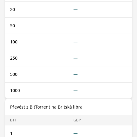
20
—
50
—
100
—
250
—
500
—
1000
—
Převést z BitTorrent na Britská libra
BTT
GBP
1
—