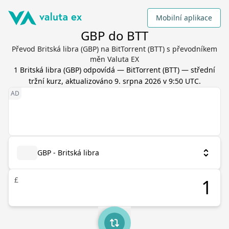
Mobilní aplikace
GBP do BTT
Převod Britská libra (GBP) na BitTorrent (BTT) s převodníkem
měn Valuta EX
1
Britská libra
(
GBP
) odpovídá
—
BitTorrent
(
BTT
) — střední
tržní kurz, aktualizováno
9. srpna 2026 v 9:50 UTC
.
GBP - Britská libra
£