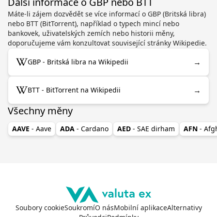
Další informace o GBP nebo BTT
Máte-li zájem dozvědět se více informací o GBP (Britská libra)
nebo BTT (BitTorrent), například o typech mincí nebo
bankovek, uživatelských zemích nebo historii měny,
doporučujeme vám konzultovat související stránky Wikipedie.
→
GBP - Britská libra na Wikipedii
→
BTT - BitTorrent na Wikipedii
Všechny měny
AAVE
- Aave
ADA
- Cardano
AED
- SAE dirham
AFN
- Af
Soubory cookie
Soukromí
O nás
Mobilní aplikace
Alternativy