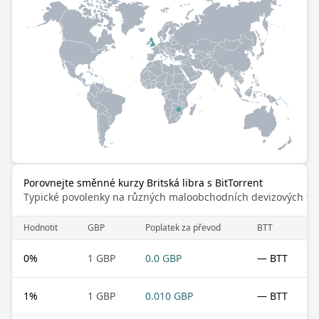
Porovnejte směnné kurzy Britská libra s BitTorrent
Typické povolenky na různých maloobchodních devizových trz
Hodnotit
GBP
Poplatek za převod
BTT
0
%
1 GBP
0.0 GBP
— BTT
1
%
1 GBP
0.010 GBP
— BTT