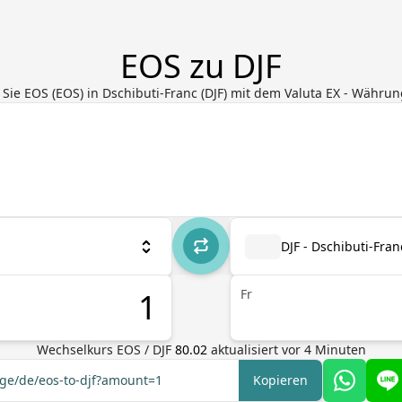
EOS zu DJF
 Sie EOS (EOS) in Dschibuti-Franc (DJF) mit dem Valuta EX - Währ
DJF - Dschibuti-Fran
Fr
Wechselkurs
EOS
/
DJF
80.02
aktualisiert vor
4
Minuten
nge/de/eos-to-djf?amount=1
Kopieren