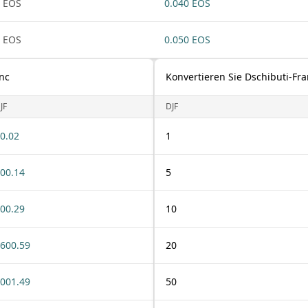
 EOS
0.040 EOS
 EOS
0.050 EOS
anc
Konvertieren Sie Dschibuti-Fra
JF
DJF
0.02
1
00.14
5
00.29
10
600.59
20
001.49
50