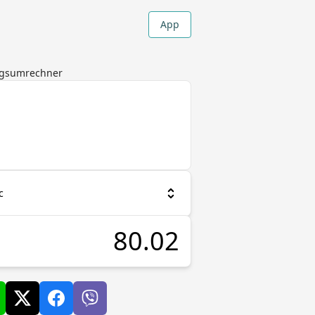
App
ungsumrechner
c