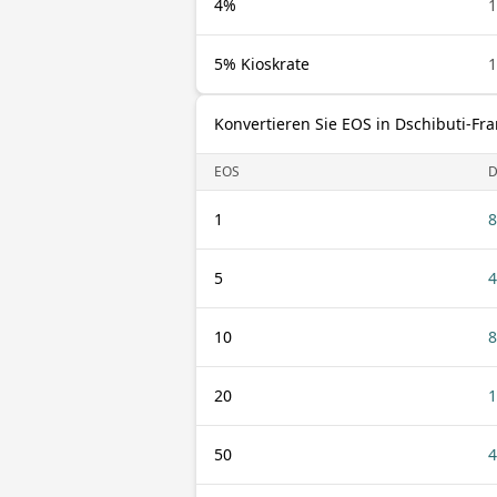
4%
1
5% Kioskrate
1
Konvertieren Sie EOS in Dschibuti-Fr
EOS
D
1
8
5
4
10
8
20
1
50
4