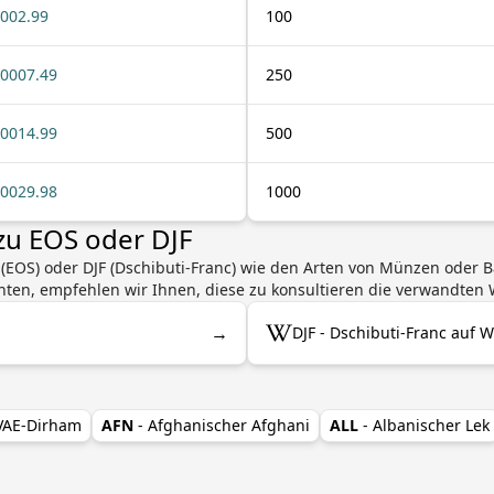
002.99
100
0007.49
250
0014.99
500
0029.98
1000
zu EOS oder DJF
(EOS) oder DJF (Dschibuti-Franc) wie den Arten von Münzen oder 
en, empfehlen wir Ihnen, diese zu konsultieren die verwandten W
→
DJF - Dschibuti-Franc auf W
 VAE-Dirham
AFN
- Afghanischer Afghani
ALL
- Albanischer Lek