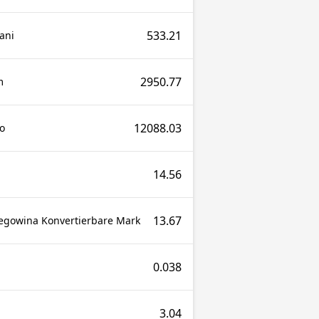
533.21
ani
2950.77
m
12088.03
o
14.56
13.67
egowina Konvertierbare Mark
0.038
3.04