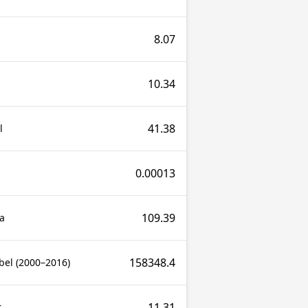
8.07
10.34
41.38
l
0.00013
109.39
a
158348.4
bel (2000–2016)
11.31
r