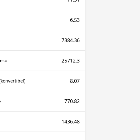
6.53
7384.36
25712.3
Peso
8.07
konvertibel)
770.82
o
1436.48