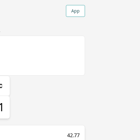
App
r
42.77