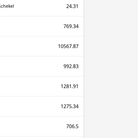
24.31
Schekel
769.34
10567.87
992.83
1281.91
1275.34
706.5