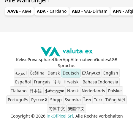
Alle Währungen
AAVE
- Aave
ADA
- Cardano
AED
- VAE-Dirham
AFN
- Af
Kekse
Privatsphäre
Über
App
Alternativen
Guides
AGB
Sprache
:
العربية
Čeština
Dansk
Deutsch
Ελληνικά
English
Español
Français
हिन्दी
Hrvatski
Bahasa Indonesia
Italiano
日本語
ქართული
Norsk
Nederlands
Polskie
Português
Pусский
Shqip
Svenska
ไทย
Türk
Tiếng Việt
简体中文
繁體中文
Copyright © 2026
inkOfPixel Srl
. Alle Rechte vorbehalten